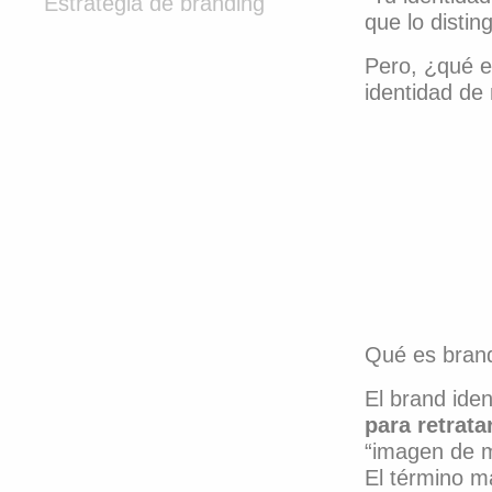
Estrategia de branding
que lo disti
Pero, ¿qué e
identidad de
Qué es brand
El brand iden
para retrata
“imagen de m
El término m