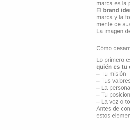
marca es la 
El
brand iden
marca y la f
mente de sus
La imagen de 
Cómo desarrol
Lo primero e
quién es t
– Tu misión
– Tus valore
– La persona
– Tu posicio
– La voz o t
Antes de com
estos elemen