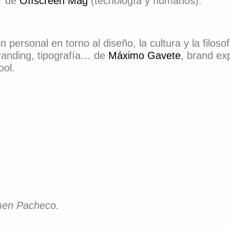
or de
Offscreen Mag
(tecnología y humanos).
n personal en torno al diseño, la cultura y la filos
branding, tipografía… de
Máximo Gavete
, brand ex
ol.
men Pacheco.