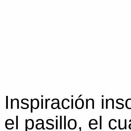
Ir
al
contenido
Inspiración in
el pasillo, el c