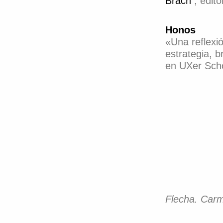
Brach
, edit
Honos
«Una reflexió
estrategia, 
en UXer Scho
Flecha. Car