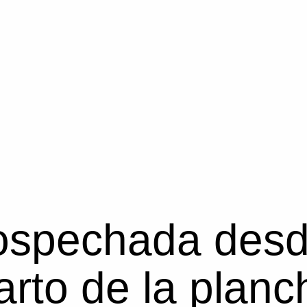
sospechada desd
uarto de la planc