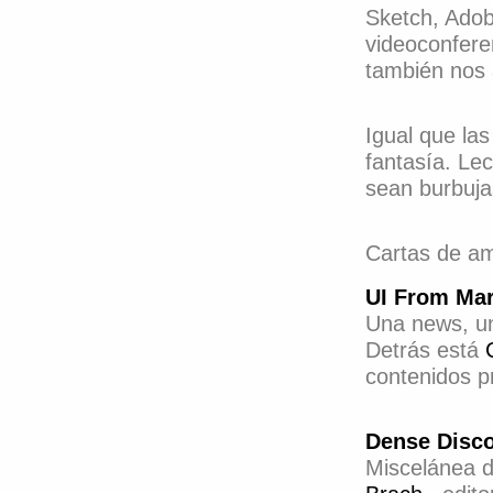
Sketch, Adob
videoconferen
también nos
Igual que las
fantasía. Le
sean burbuja
Cartas de am
UI From Ma
Una news, un
Detrás está
contenidos p
Dense Disc
Miscelánea d