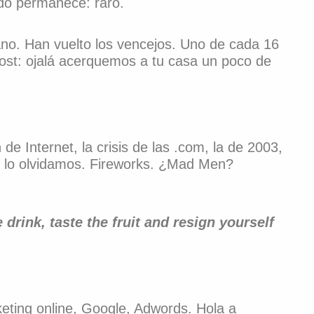
odo permanece: raro.
rano. Han vuelto los vencejos. Uno de cada 16
post: ojalá acerquemos a tu casa un poco de
 Internet, la crisis de las .com, la de 2003,
y lo olvidamos. Fireworks. ¿Mad Men?
 drink, taste the fruit and resign yourself
keting online, Google, Adwords. Hola a