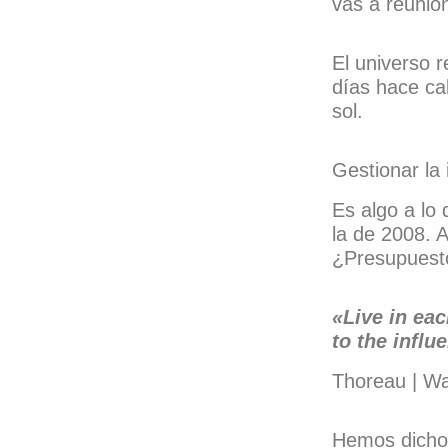
vas a reunio
El universo r
días hace ca
sol.
Gestionar la
Es algo a lo
la de 2008. 
¿Presupuesto
«Live in eac
to the influ
Thoreau | W
Hemos dicho 