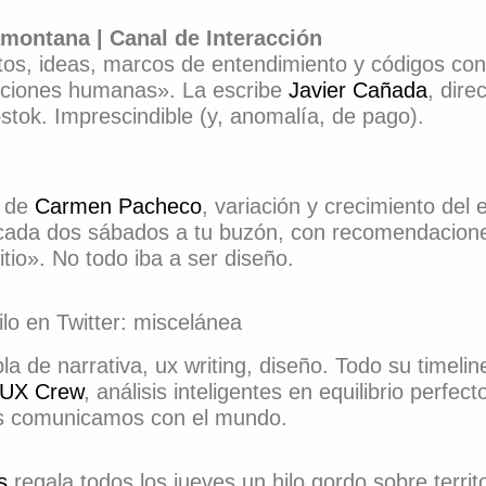
amontana | Canal de Interacción
os, ideas, marcos de entendimiento y códigos con
aciones humanas». La escribe
Javier Cañada
, dire
tok. Imprescindible (y, anomalía, de pago).
a de
Carmen Pacheco
, variación y crecimiento de
cada dos sábados a tu buzón, con recomendacione
itio». No todo iba a ser diseño.
ilo en Twitter: miscelánea
a de narrativa, ux writing, diseño. Todo su timeli
 UX Crew
, análisis inteligentes en equilibrio perf
 comunicamos con el mundo.
s
regala todos los jueves un hilo gordo sobre territ