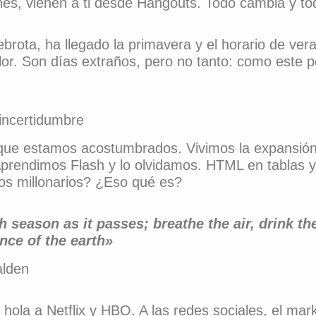
nes, vienen a ti desde Hangouts. Todo cambia y t
ebrota, ha llegado la primavera y el horario de ve
lor. Son días extraños, pero no tanto: como este 
 incertidumbre
 que estamos acostumbrados. Vivimos la expansión de
Aprendimos Flash y lo olvidamos. HTML en tablas 
s millonarios? ¿Eso qué es?
h season as it passes; breathe the air, drink the
ence of the earth»
alden
hola a Netflix y HBO. A las redes sociales, el mar