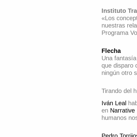
Instituto Tr
«Los concept
nuestras rel
Programa Vos
Flecha
Una fantasí
que disparo 
ningún otro s
Tirando del h
Iván Leal
habl
en
Narrative
humanos nos
Pedro Torrijo